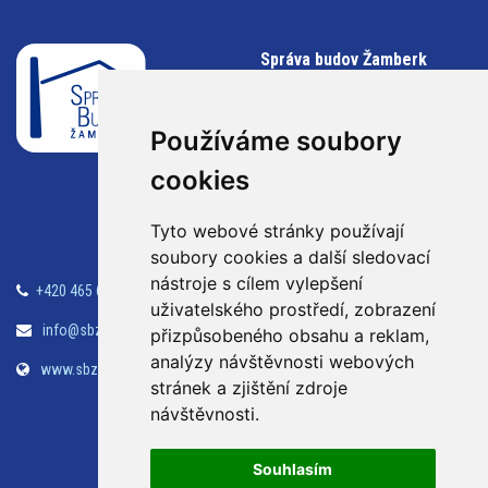
Správa budov Žamberk
s.r.o.
Klostermanova 990
Používáme soubory
Žamberk
cookies
564 01
Tyto webové stránky používají
soubory cookies a další sledovací
nástroje s cílem vylepšení
+420 465 614 609
Tepelné hospodářství
uživatelského prostředí, zobrazení
info@sbzamberk.cz
Účetnictví
přizpůsobeného obsahu a reklam,
analýzy návštěvnosti webových
www.sbzamberk.cz
Údržba
stránek a zjištění zdroje
Kontakty
návštěvnosti.
Souhlasím