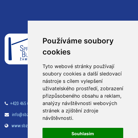
Správa budov Žamberk
Používáme soubory
s.r.o.
cookies
Klostermanova 990
Žamberk
Tyto webové stránky používají
soubory cookies a další sledovací
564 01
nástroje s cílem vylepšení
uživatelského prostředí, zobrazení
přizpůsobeného obsahu a reklam,
analýzy návštěvnosti webových
+420 465 614 609
Tepelné hospodářství
stránek a zjištění zdroje
info@sbzamberk.cz
Účetnictví
návštěvnosti.
www.sbzamberk.cz
Údržba
Souhlasím
Kontakty